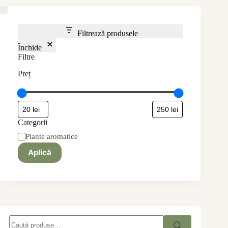
Filtrează produsele
Închide
Filtre
Preț
Categorii
categorie
Plante aromatice
Aplică
Caută
după: