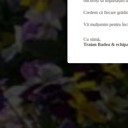
bucuroși să împărtășim d
Credem că fiecare grădină
Vă mulțumim pentru încre
Cu stimă,
Traian Badea & echipa