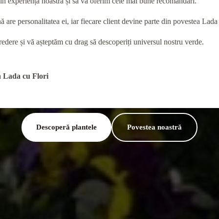
in experiența noastră și să vă oferim cele mai bune recomandări.
 are personalitatea ei, iar fiecare client devine parte din povestea Lada 
dere și vă așteptăm cu drag să descoperiți universul nostru verde.
 Lada cu Flori
Descoperă plantele
Povestea noastră