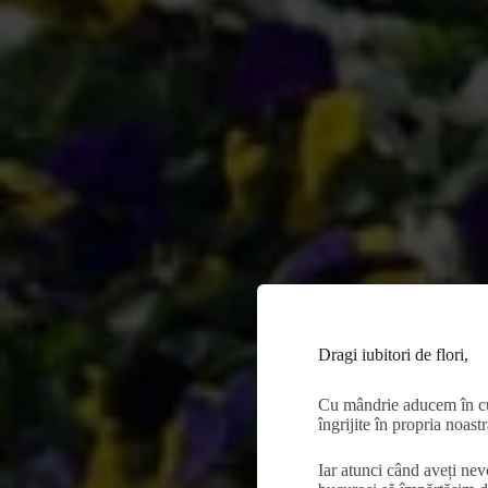
Dragi iubitori de flori,
Cu mândrie aducem în curț
îngrijite în propria noast
Iar atunci când aveți ne