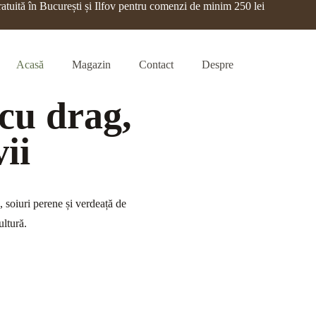
ratuită în București și Ilfov pentru comenzi de minim 250 lei
Acasă
Magazin
Contact
Despre
 cu drag,
ii
 soiuri perene și verdeață de
ultură.