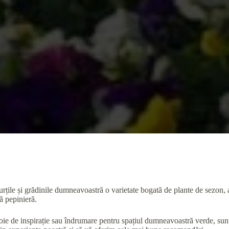
ile și grădinile dumneavoastră o varietate bogată de plante de sezon, ate
ră pepinieră.
voie de inspirație sau îndrumare pentru spațiul dumneavoastră verde, su