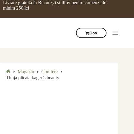
Sari
Livrare gratuită în București și Ilfov pentru comenzi de
la
minim 250 lei
conținut
Coș
Magazin
Conifere
Prima
Thuja plicata kager’s beauty
pagină