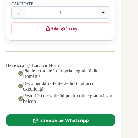
CANTITATE
-
+
Adaugă în coș
De ce să alegi Lada cu Flori?
Plante crescute în propria pepinieră din
România
Recomandări oferite de horticultori cu
experiență
Peste 150 de varietăți pentru orice grădină sau
balcon
Întreabă pe WhatsApp