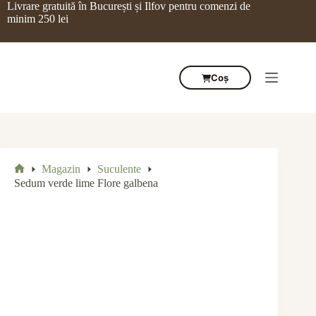
Sari
Livrare gratuită în București și Ilfov pentru comenzi de
la
minim 250 lei
conținut
Coș
Magazin
Suculente
Prima
Sedum verde lime Flore galbena
pagină