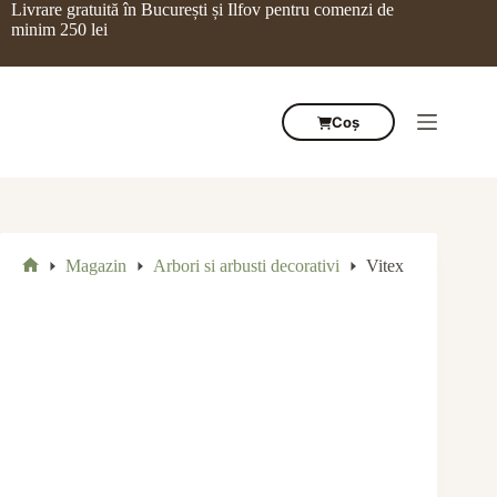
Sari
Livrare gratuită în București și Ilfov pentru comenzi de
la
minim 250 lei
conținut
Coș
Magazin
Arbori si arbusti decorativi
Vitex
Prima
pagină