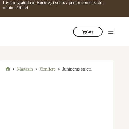
Sari
Livrare gratuită în București și Ilfov pentru comenzi de
la
minim 250 lei
conținut
Coș
Magazin
Conifere
Juniperus stricta
Prima
pagină